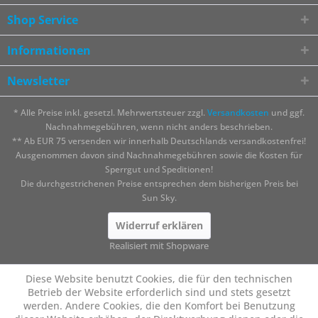
Shop Service
Informationen
Newsletter
* Alle Preise inkl. gesetzl. Mehrwertsteuer zzgl.
Versandkosten
und ggf.
Nachnahmegebühren, wenn nicht anders beschrieben.
** Ab EUR 75 versenden wir innerhalb Deutschlands versandkostenfrei!
Ausgenommen davon sind Nachnahmegebühren sowie die Kosten für
Sperrgut und Speditionen!
Die durchgestrichenen Preise entsprechen dem bisherigen Preis bei
Sun Sky.
Widerruf erklären
Realisiert mit Shopware
Diese Website benutzt Cookies, die für den technischen
Betrieb der Website erforderlich sind und stets gesetzt
werden. Andere Cookies, die den Komfort bei Benutzung