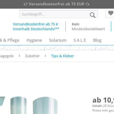
Versandkostenfrei ab 75 EUR
Versandkostenfrei ab 75 €
Kein
innerhalb Deutschlands!**
Mindestbestellwert
k & Pflege
Hygiene
Solarium
S A L E
Blog
lagegele
Zubehör
Tips & Kleber
ab 10,
Inhalt:
20 Stü
Preise inkl. g