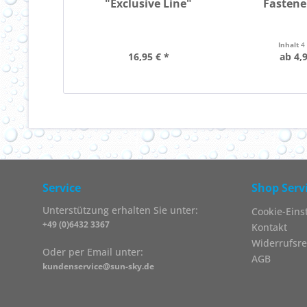
"Exclusive Line"
Fastene
Inhalt
4
16,95 € *
ab 4,9
Service
Shop Serv
Unterstützung erhalten Sie unter:
Cookie-Eins
+49 (0)6432 3367
Kontakt
Widerrufsre
Oder per Email unter:
AGB
kundenservice@sun-sky.de