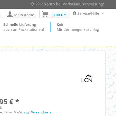
2% Skonto bei Vorkasseüberweisung!
Service/Hilfe
Mein Konto
0,00 € *
Schnelle Lieferung
Kein
auch an Packstationen!
Mindermengenzuschlag
95 € *
ck
esetzlicher MwSt.
zzgl. Versandkosten