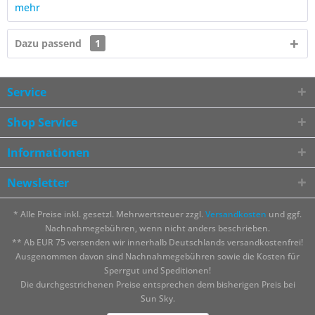
mehr
Dazu passend
1
Service
Shop Service
Informationen
Newsletter
* Alle Preise inkl. gesetzl. Mehrwertsteuer zzgl.
Versandkosten
und ggf.
Nachnahmegebühren, wenn nicht anders beschrieben.
** Ab EUR 75 versenden wir innerhalb Deutschlands versandkostenfrei!
Ausgenommen davon sind Nachnahmegebühren sowie die Kosten für
Sperrgut und Speditionen!
Die durchgestrichenen Preise entsprechen dem bisherigen Preis bei
Sun Sky.