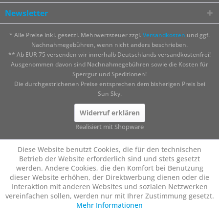
Newsletter
* Alle Preise inkl. gesetzl. Mehrwertsteuer zzgl.
Versandkosten
und ggf.
Nachnahmegebühren, wenn nicht anders beschrieben.
** Ab EUR 75 versenden wir innerhalb Deutschlands versandkostenfrei!
Ausgenommen davon sind Nachnahmegebühren sowie die Kosten für
Sperrgut und Speditionen!
Die durchgestrichenen Preise entsprechen dem bisherigen Preis bei
Sun Sky.
Widerruf erklären
Realisiert mit Shopware
Diese Website benutzt Cookies, die für den technischen
Betrieb der Website erforderlich sind und stets gesetzt
werden. Andere Cookies, die den Komfort bei Benutzung
dieser Website erhöhen, der Direktwerbung dienen oder die
Interaktion mit anderen Websites und sozialen Netzwerken
vereinfachen sollen, werden nur mit Ihrer Zustimmung gesetzt.
Mehr Informationen