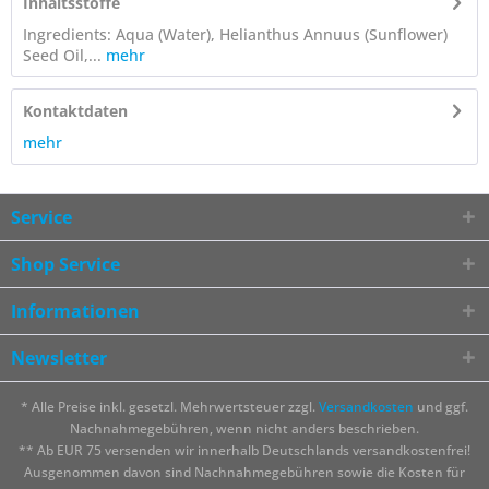
Inhaltsstoffe
Ingredients: Aqua (Water), Helianthus Annuus (Sunflower)
Seed Oil,...
mehr
Kontaktdaten
mehr
Service
Shop Service
Informationen
Newsletter
* Alle Preise inkl. gesetzl. Mehrwertsteuer zzgl.
Versandkosten
und ggf.
Nachnahmegebühren, wenn nicht anders beschrieben.
** Ab EUR 75 versenden wir innerhalb Deutschlands versandkostenfrei!
Ausgenommen davon sind Nachnahmegebühren sowie die Kosten für