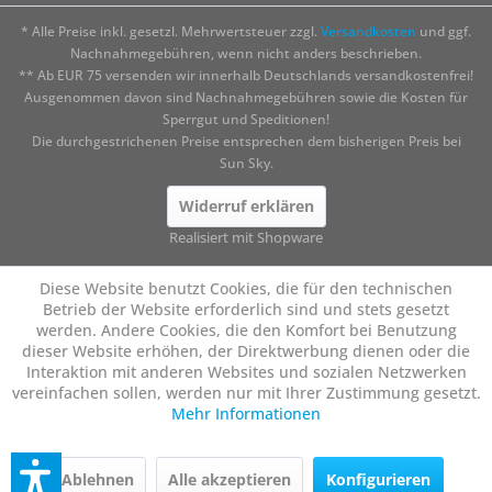
* Alle Preise inkl. gesetzl. Mehrwertsteuer zzgl.
Versandkosten
und ggf.
Nachnahmegebühren, wenn nicht anders beschrieben.
** Ab EUR 75 versenden wir innerhalb Deutschlands versandkostenfrei!
Ausgenommen davon sind Nachnahmegebühren sowie die Kosten für
Sperrgut und Speditionen!
Die durchgestrichenen Preise entsprechen dem bisherigen Preis bei
Sun Sky.
Widerruf erklären
Realisiert mit Shopware
Diese Website benutzt Cookies, die für den technischen
Betrieb der Website erforderlich sind und stets gesetzt
werden. Andere Cookies, die den Komfort bei Benutzung
dieser Website erhöhen, der Direktwerbung dienen oder die
Interaktion mit anderen Websites und sozialen Netzwerken
vereinfachen sollen, werden nur mit Ihrer Zustimmung gesetzt.
Mehr Informationen
Ablehnen
Alle akzeptieren
Konfigurieren