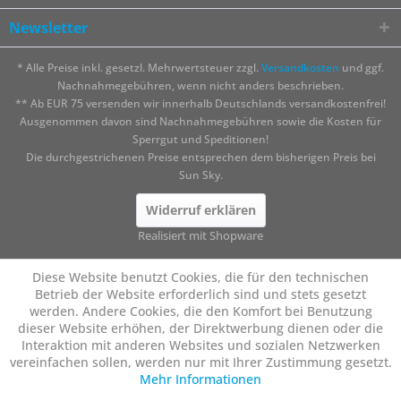
Newsletter
* Alle Preise inkl. gesetzl. Mehrwertsteuer zzgl.
Versandkosten
und ggf.
Nachnahmegebühren, wenn nicht anders beschrieben.
** Ab EUR 75 versenden wir innerhalb Deutschlands versandkostenfrei!
Ausgenommen davon sind Nachnahmegebühren sowie die Kosten für
Sperrgut und Speditionen!
Die durchgestrichenen Preise entsprechen dem bisherigen Preis bei
Sun Sky.
Widerruf erklären
Realisiert mit Shopware
Diese Website benutzt Cookies, die für den technischen
Betrieb der Website erforderlich sind und stets gesetzt
werden. Andere Cookies, die den Komfort bei Benutzung
dieser Website erhöhen, der Direktwerbung dienen oder die
Interaktion mit anderen Websites und sozialen Netzwerken
vereinfachen sollen, werden nur mit Ihrer Zustimmung gesetzt.
Mehr Informationen