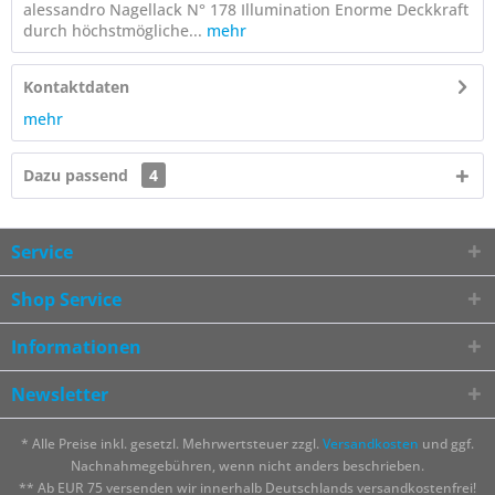
alessandro Nagellack N° 178 Illumination Enorme Deckkraft
durch höchstmögliche...
mehr
Kontaktdaten
mehr
Dazu passend
4
Service
Shop Service
Informationen
Newsletter
* Alle Preise inkl. gesetzl. Mehrwertsteuer zzgl.
Versandkosten
und ggf.
Nachnahmegebühren, wenn nicht anders beschrieben.
** Ab EUR 75 versenden wir innerhalb Deutschlands versandkostenfrei!