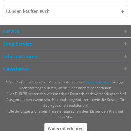
Kunden kauften auch
Service
Shop Service
Informationen
Newsletter
* Alle Preise inkl. gesetzl. Mehrwertsteuer zzgl.
Versandkosten
und ggf.
Nachnahmegebühren, wenn nicht anders beschrieben.
** Ab EUR 75 versenden wir innerhalb Deutschlands versandkostenfrei!
Ausgenommen davon sind Nachnahmegebühren sowie die Kosten für
Sperrgut und Speditionen!
Die durchgestrichenen Preise entsprechen dem bisherigen Preis bei
Sun Sky.
Widerruf erklären