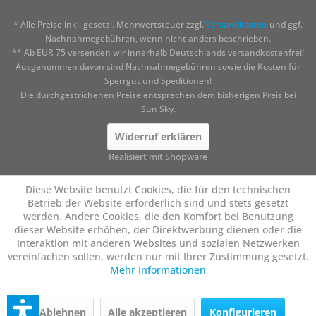
* Alle Preise inkl. gesetzl. Mehrwertsteuer zzgl.
Versandkosten
und ggf.
Nachnahmegebühren, wenn nicht anders beschrieben.
** Ab EUR 75 versenden wir innerhalb Deutschlands versandkostenfrei!
Ausgenommen davon sind Nachnahmegebühren sowie die Kosten für
Sperrgut und Speditionen!
Die durchgestrichenen Preise entsprechen dem bisherigen Preis bei
Sun Sky.
Widerruf erklären
Realisiert mit Shopware
Diese Website benutzt Cookies, die für den technischen
Betrieb der Website erforderlich sind und stets gesetzt
werden. Andere Cookies, die den Komfort bei Benutzung
dieser Website erhöhen, der Direktwerbung dienen oder die
Interaktion mit anderen Websites und sozialen Netzwerken
vereinfachen sollen, werden nur mit Ihrer Zustimmung gesetzt.
Mehr Informationen
Ablehnen
Alle akzeptieren
Konfigurieren