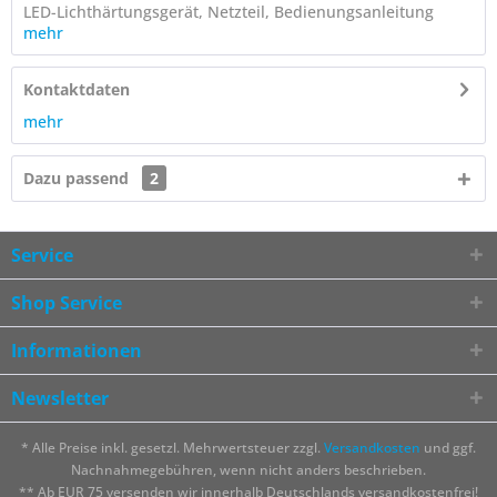
LED-Lichthärtungsgerät, Netzteil, Bedienungsanleitung
mehr
Kontaktdaten
mehr
Dazu passend
2
Service
Shop Service
Informationen
Newsletter
* Alle Preise inkl. gesetzl. Mehrwertsteuer zzgl.
Versandkosten
und ggf.
Nachnahmegebühren, wenn nicht anders beschrieben.
** Ab EUR 75 versenden wir innerhalb Deutschlands versandkostenfrei!