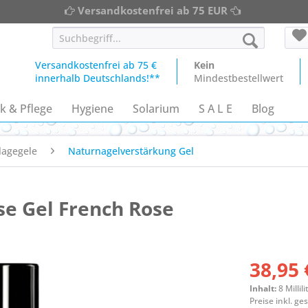
Versandkostenfrei ab 75 EUR
Versandkostenfrei ab 75 €
Kein
innerhalb Deutschlands!**
Mindestbestellwert
k & Pflege
Hygiene
Solarium
S A L E
Blog
lagegele
Naturnagelverstärkung Gel
se Gel French Rose
38,95 
Inhalt:
8 Millili
Preise inkl. g