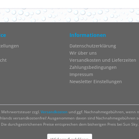
ice
Informationen
tellungen
Datenschutzerklärung
Wir über uns
cht
Versandkosten und Lieferzeiten
Zahlungsbedingungen
Impressum
Newsletter Einstellungen
zl. Mehrwertsteuer zzgl.
Versandkosten
und ggf. Nachnahmegebühren, wenn ni
chlands versandkostenfrei! Ausgenommen davon sind Nachnahmegebühren sow
Die durchgestrichenen Preise entsprechen dem bisherigen Preis bei Sun Sky.