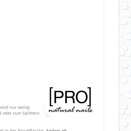
ehend nur wenig
d oder zum Splittern
l in der Pinselflasche.
Anders als