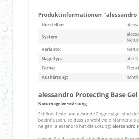
Produktinformationen "alessandro 
Hersteller:
aless
aless
System:
Natur
Variante:
Natur
Nageltyp:
alle 
Farbe:
Frenc
Aushärtung:
licht
alessandro Protecting Base Gel
Naturnagelverstärkung
Schöne, feste und gesunde Fingernägel sind der
beeinflussen, so dass so wohl viele Männer als 
neigen. alessandro hat die Lösung:
alessandro
Lernen Sie das neue System kennen und Sie wer