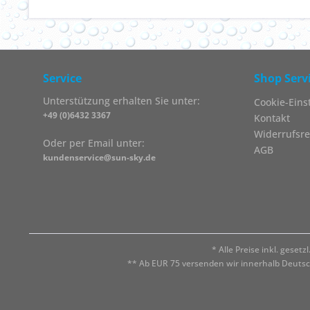
Service
Shop Serv
Unterstützung erhalten Sie unter:
Cookie-Eins
+49 (0)6432 3367
Kontakt
Widerrufsre
Oder per Email unter:
AGB
kundenservice@sun-sky.de
* Alle Preise inkl. geset
** Ab EUR 75 versenden wir innerhalb Deuts