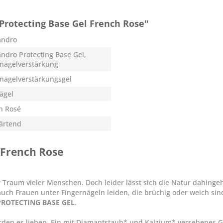
Protecting Base Gel French Rose"
andro
andro Protecting Base Gel,
nagelverstärkung
nagelverstärkungsgel
Nägel
h Rosé
härtend
 French Rose
 Traum vieler Menschen. Doch leider lässt sich die Natur dahing
auch Frauen unter Fingernägeln leiden, die brüchig oder weich sin
 PROTECTING BASE GEL
.
den es lieben. Ein mit Diamantstaub* und Kalzium* versehenes Ge