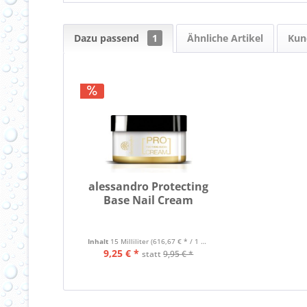
Dazu passend
1
Ähnliche Artikel
Kun
alessandro Protecting
Base Nail Cream
Inhalt
15 Milliliter
(616,67 € * / 1 Liter)
9,25 € *
statt
9,95 € *