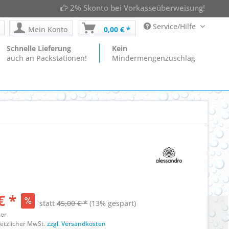
2% Skonto bei Vorkasseüberweisung!
Service/Hilfe
Mein Konto
0,00 € *
Schnelle Lieferung
Kein
auch an Packstationen!
Mindermengenzuschlag
€ *
statt
45,00 € *
(13% gespart)
ter
esetzlicher MwSt.
zzgl. Versandkosten