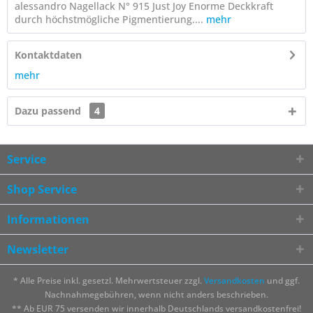
alessandro Nagellack N° 915 Just Joy Enorme Deckkraft
durch höchstmögliche Pigmentierung....
mehr
Kontaktdaten
mehr
Dazu passend
4
Service
Shop Service
Informationen
Newsletter
* Alle Preise inkl. gesetzl. Mehrwertsteuer zzgl.
Versandkosten
und ggf.
Nachnahmegebühren, wenn nicht anders beschrieben.
** Ab EUR 75 versenden wir innerhalb Deutschlands versandkostenfrei!