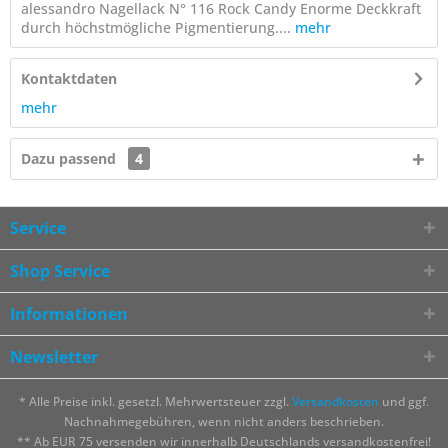
alessandro Nagellack N° 116 Rock Candy Enorme Deckkraft
durch höchstmögliche Pigmentierung....
mehr
Kontaktdaten
mehr
Dazu passend
4
Service
Shop Service
Informationen
Newsletter
* Alle Preise inkl. gesetzl. Mehrwertsteuer zzgl.
Versandkosten
und ggf.
Nachnahmegebühren, wenn nicht anders beschrieben.
** Ab EUR 75 versenden wir innerhalb Deutschlands versandkostenfrei!