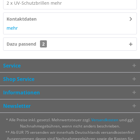
2 x UV-Schutzbrillen
mehr
Kontaktdaten
mehr
Dazu passend
2
Service
Shop Service
Informationen
Newsletter
* Alle Preise inkl. gesetzl. Mehrwertsteuer zzgl.
Versandkosten
und ggf.
Nachnahmegebühren, wenn nicht anders beschrieben.
** Ab EUR 75 versenden wir innerhalb Deutschlands versandkostenfrei!
Ausgenommen davon sind Nachnahmegebühren sowie die Kosten für