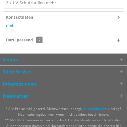
2 x UV-Schutzbrillen
mehr
Kontaktdaten
mehr
Dazu passend
2
Service
Shop Service
Informationen
Newsletter
* Alle Preise inkl. gesetzl. Mehrwertsteuer zzgl.
Versandkosten
und ggf.
Nachnahmegebühren, wenn nicht anders beschrieben.
** Ab EUR 75 versenden wir innerhalb Deutschlands versandkostenfrei!
Ausgenommen davon sind Nachnahmegebühren sowie die Kosten für