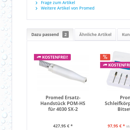
Frage zum Artikel
Weitere Artikel von Promed
Dazu passend
2
Ähnliche Artikel
Kun
KOSTENFREI!
KOSTENFRE
Promed Ersatz-
Pro
Handstück POM-HS
Schleifkör
für 4030 SX-2
Bitse
427,95 € *
97,95 € *
st