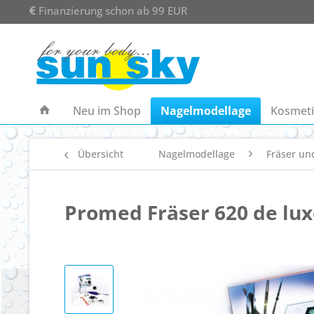
Finanzierung schon ab 99 EUR
Neu im Shop
Nagelmodellage
Kosmeti
Übersicht
Nagelmodellage
Fräser und
Promed Fräser 620 de lu