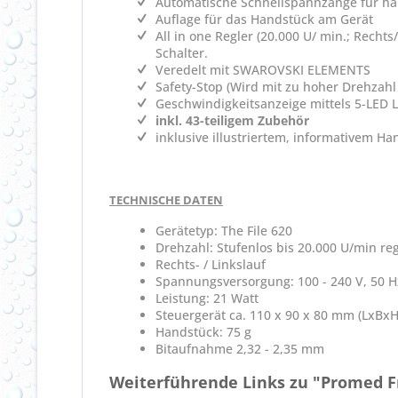
Automatische Schnellspannzange für ha
Auflage für das Handstück am Gerät
All in one Regler (20.000 U/ min.; Rech
Schalter.
Veredelt mit SWAROVSKI ELEMENTS
Safety-Stop (Wird mit zu hoher Drehzahl 
Geschwindigkeitsanzeige mittels 5-LED 
inkl. 43-teiligem Zubehör
inklusive illustriertem, informativem H
TECHNISCHE DATEN
Gerätetyp: The File 620
Drehzahl: Stufenlos bis 20.000 U/min re
Rechts- / Linkslauf
Spannungsversorgung: 100 - 240 V, 50 Hz
Leistung: 21 Watt
Steuergerät ca. 110 x 90 x 80 mm (LxBxH
Handstück: 75 g
Bitaufnahme 2,32 - 2,35 mm
Weiterführende Links zu "Promed Fr