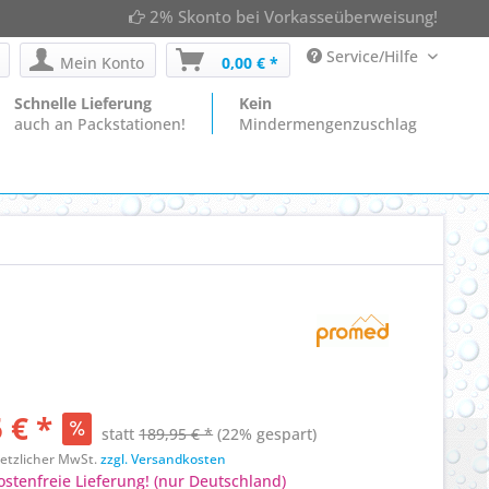
2% Skonto bei Vorkasseüberweisung!
Service/Hilfe
Mein Konto
0,00 € *
Schnelle Lieferung
Kein
auch an Packstationen!
Mindermengenzuschlag
 € *
statt
189,95 € *
(22% gespart)
esetzlicher MwSt.
zzgl. Versandkosten
stenfreie Lieferung! (nur Deutschland)