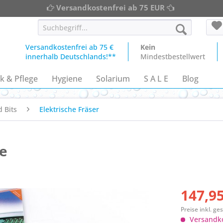
Versandkostenfrei ab 75 EUR
Versandkostenfrei ab 75 €
Kein
innerhalb Deutschlands!**
Mindestbestellwert
k & Pflege
Hygiene
Solarium
S A L E
Blog
 Bits
Elektrische Fräser
xe
147,95
Preise inkl. g
Versandko