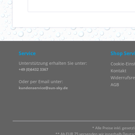
Service
Shop Serv
Unterstützung erhalten Sie unter:
Cookie-Eins
+49 (0)6432 3367
Kontakt
Widerrufsre
Oder per Email unter:
AGB
kundenservice@sun-sky.de
* Alle Preise inkl. geset
** Ab EUR 75 versenden wir innerhalb Deuts