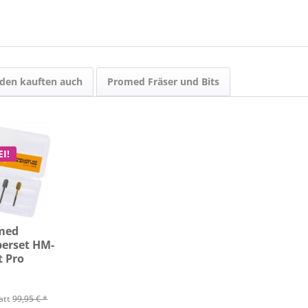
den kauften auch
Promed Fräser und Bits
I!
med
perset HM-
t Pro
att
99,95 € *