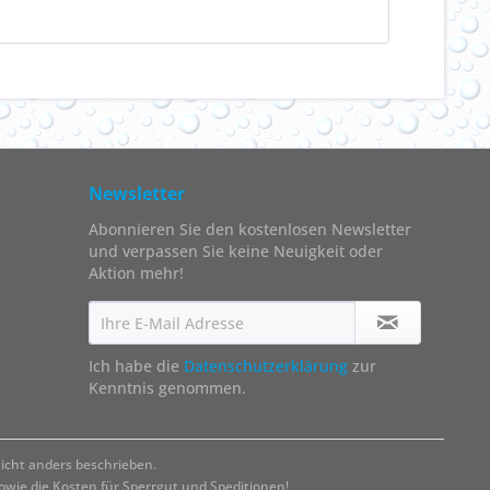
Newsletter
Abonnieren Sie den kostenlosen Newsletter
und verpassen Sie keine Neuigkeit oder
Aktion mehr!
Ich habe die
Datenschutzerklärung
zur
Kenntnis genommen.
cht anders beschrieben.
ie die Kosten für Sperrgut und Speditionen!