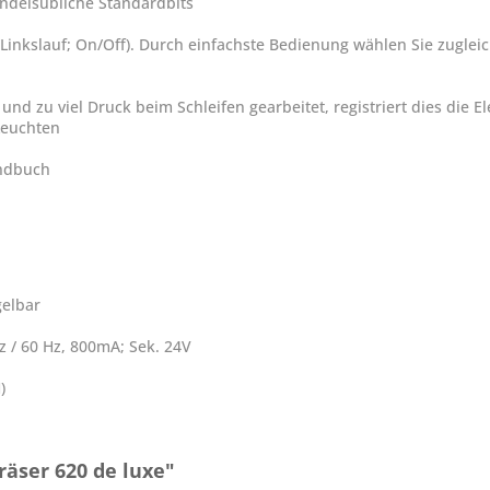
ndelsübliche Standardbits
ts/Linkslauf; On/Off). Durch einfachste Bedienung wählen Sie zugle
und zu viel Druck beim Schleifen gearbeitet, registriert dies die El
Leuchten
andbuch
gelbar
 / 60 Hz, 800mA; Sek. 24V
)
äser 620 de luxe"