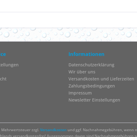
ice
Informationen
tellungen
Datenschutzerklärung
Wir über uns
cht
Versandkosten und Lieferzeiten
Zahlungsbedingungen
Impressum
Newsletter Einstellungen
zl. Mehrwertsteuer zzgl.
Versandkosten
und ggf. Nachnahmegebühren, wenn ni
chlands versandkostenfrei! Ausgenommen davon sind Nachnahmegebühren sow