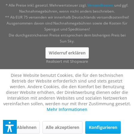
* Alle Preise inkl. gesetzl. Mehrwertsteuer zzgl.
Versandkosten
und ggf.
Nachnahmegebühren, wenn nicht anders beschrieben.
** Ab EUR 75 versenden wir innerhalb Deutschlands versandkostenfrei!
Ausgenommen davon sind Nachnahmegebühren sowie die Kosten für
Sperrgut und Speditionen!
Die durchgestrichenen Preise entsprechen dem bisherigen Preis bei
Sun Sky.
Widerruf erklären
Realisiert mit Shopware
Diese Website benutzt Cookies, die für den technischen
Betrieb der Website erforderlich sind und stets gesetzt
werden. Andere Cookies, die den Komfort bei Benutzung
dieser Website erhöhen, der Direktwerbung dienen oder die
Interaktion mit anderen Websites und sozialen Netzwerken
vereinfachen sollen, werden nur mit Ihrer Zustimmung gesetzt.
Mehr Informationen
Ablehnen
Alle akzeptieren
Konfigurieren