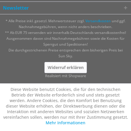
Newsletter
* Alle Preise inkl. gesetzl. Mehrwertsteuer zzgl.
Versandkosten
und ggf.
Nachnahmegebühren, wenn nicht anders beschrieben.
** Ab EUR 75 versenden wir innerhalb Deutschlands versandkostenfrei!
Ausgenommen davon sind Nachnahmegebühren sowie die Kosten für
Sperrgut und Speditionen!
Die durchgestrichenen Preise entsprechen dem bisherigen Preis bei
Sun Sky.
Widerruf erklären
Realisiert mit Shopware
Diese Website benutzt Cookies, die für den technischen
Betrieb der Website erforderlich sind und stets gesetzt
werden. Andere Cookies, die den Komfort bei Benutzung
dieser Website erhöhen, der Direktwerbung dienen oder die
Interaktion mit anderen Websites und sozialen Netzwerken
vereinfachen sollen, werden nur mit Ihrer Zustimmung gesetzt.
Mehr Informationen