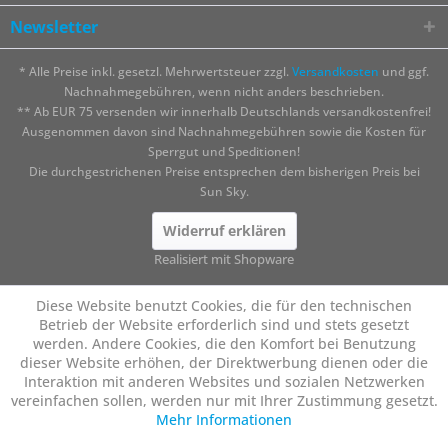
Newsletter
* Alle Preise inkl. gesetzl. Mehrwertsteuer zzgl.
Versandkosten
und ggf.
Nachnahmegebühren, wenn nicht anders beschrieben.
** Ab EUR 75 versenden wir innerhalb Deutschlands versandkostenfrei!
Ausgenommen davon sind Nachnahmegebühren sowie die Kosten für
Sperrgut und Speditionen!
Die durchgestrichenen Preise entsprechen dem bisherigen Preis bei
Sun Sky.
Widerruf erklären
Realisiert mit Shopware
Diese Website benutzt Cookies, die für den technischen
Betrieb der Website erforderlich sind und stets gesetzt
werden. Andere Cookies, die den Komfort bei Benutzung
dieser Website erhöhen, der Direktwerbung dienen oder die
Interaktion mit anderen Websites und sozialen Netzwerken
vereinfachen sollen, werden nur mit Ihrer Zustimmung gesetzt.
Mehr Informationen