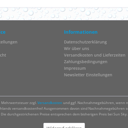
ice
Informationen
tellungen
Datenschutzerklärung
Wir über uns
cht
Versandkosten und Lieferzeiten
Zahlungsbedingungen
Impressum
Newsletter Einstellungen
zl. Mehrwertsteuer zzgl.
Versandkosten
und ggf. Nachnahmegebühren, wenn ni
chlands versandkostenfrei! Ausgenommen davon sind Nachnahmegebühren sow
Die durchgestrichenen Preise entsprechen dem bisherigen Preis bei Sun Sky.