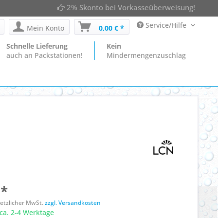
2% Skonto bei Vorkasseüberweisung!
Service/Hilfe
Mein Konto
0,00 € *
Schnelle Lieferung
Kein
auch an Packstationen!
Mindermengenzuschlag
 *
esetzlicher MwSt.
zzgl. Versandkosten
ca. 2-4 Werktage