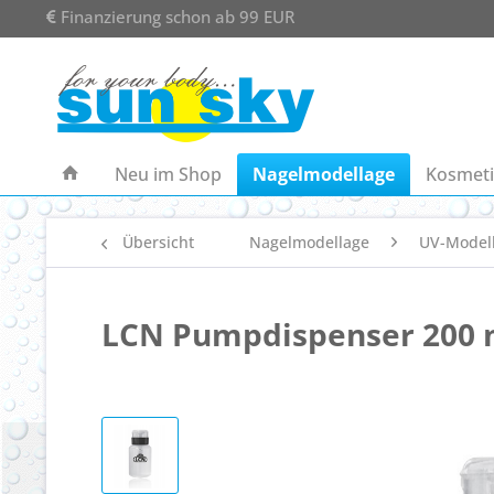
Finanzierung schon ab 99 EUR
Neu im Shop
Nagelmodellage
Kosmeti
Übersicht
Nagelmodellage
UV-Model
LCN Pumpdispenser 200 