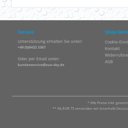
Service
Shop Serv
Unterstützung erhalten Sie unter:
Cookie-Eins
+49 (0)6432 3367
Kontakt
Widerrufsre
Oder per Email unter:
AGB
kundenservice@sun-sky.de
* Alle Preise inkl. geset
** Ab EUR 75 versenden wir innerhalb Deuts