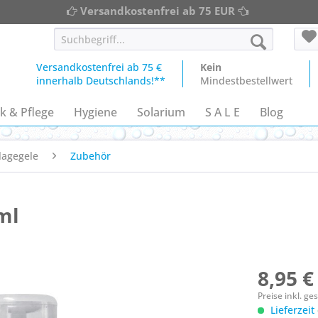
Versandkostenfrei ab 75 EUR
Versandkostenfrei ab 75 €
Kein
innerhalb Deutschlands!**
Mindestbestellwert
k & Pflege
Hygiene
Solarium
S A L E
Blog
lagegele
Zubehör
ml
8,95 €
Preise inkl. g
Lieferzeit