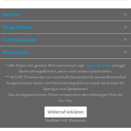
Service
Shop Service
Informationen
Newsletter
* Alle Preise inkl. gesetzl. Mehrwertsteuer zzgl.
Versandkosten
und ggf.
Nachnahmegebühren, wenn nicht anders beschrieben.
** Ab EUR 75 versenden wir innerhalb Deutschlands versandkostenfrei!
Ausgenommen davon sind Nachnahmegebühren sowie die Kosten für
Sperrgut und Speditionen!
Die durchgestrichenen Preise entsprechen dem bisherigen Preis bei
Sun Sky.
Widerruf erklären
Realisiert mit Shopware