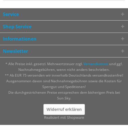
Service
Shop Service
Informationen
Newsletter
* Alle Preise inkl. gesetzl. Mehrwertsteuer zzgl.
Versandkosten
und ggf.
Nachnahmegebühren, wenn nicht anders beschrieben.
** Ab EUR 75 versenden wir innerhalb Deutschlands versandkostenfrei!
Ausgenommen davon sind Nachnahmegebühren sowie die Kosten für
Sperrgut und Speditionen!
Die durchgestrichenen Preise entsprechen dem bisherigen Preis bei
Sun Sky.
Widerruf erklären
Realisiert mit Shopware