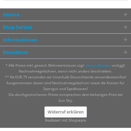
Service
Shop Service
Informationen
Newsletter
* Alle Preise inkl. gesetzl. Mehrwertsteuer zzgl.
Versandkosten
und ggf.
Nachnahmegebühren, wenn nicht anders beschrieben.
** Ab EUR 75 versenden wir innerhalb Deutschlands versandkostenfrei!
Ausgenommen davon sind Nachnahmegebühren sowie die Kosten für
Sperrgut und Speditionen!
Die durchgestrichenen Preise entsprechen dem bisherigen Preis bei
Sun Sky.
Widerruf erklären
Realisiert mit Shopware