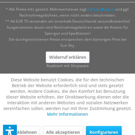
* Alle Preise inkl. gesetzl. Mehrwertsteuer zzgl.
Versandkosten
und ggf.
Nachnahmegebühren, wenn nicht anders beschrieben.
** Ab EUR 75 versenden wir innerhalb Deutschlands versandkostenfrei!
Ausgenommen davon sind Nachnahmegebühren sowie die Kosten für
Sperrgut und Speditionen!
Die durchgestrichenen Preise entsprechen dem bisherigen Preis bei
Sun Sky.
Widerruf erklären
Realisiert mit Shopware
Diese Website benutzt Cookies, die für den technischen
Betrieb der Website erforderlich sind und stets gesetzt
werden. Andere Cookies, die den Komfort bei Benutzung
dieser Website erhöhen, der Direktwerbung dienen oder die
Interaktion mit anderen Websites und sozialen Netzwerken
vereinfachen sollen, werden nur mit Ihrer Zustimmung gesetzt.
Mehr Informationen
Ablehnen
Alle akzeptieren
Konfigurieren