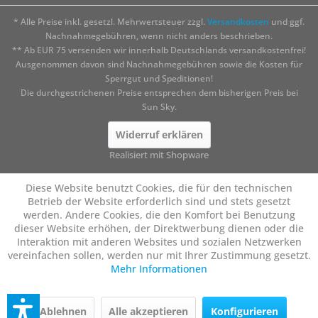
* Alle Preise inkl. gesetzl. Mehrwertsteuer zzgl.
Versandkosten
und ggf.
Nachnahmegebühren, wenn nicht anders beschrieben.
** Ab EUR 75 versenden wir innerhalb Deutschlands versandkostenfrei!
Ausgenommen davon sind Nachnahmegebühren sowie die Kosten für
Sperrgut und Speditionen!
Die durchgestrichenen Preise entsprechen dem bisherigen Preis bei
Sun Sky.
Widerruf erklären
Realisiert mit Shopware
Diese Website benutzt Cookies, die für den technischen
Betrieb der Website erforderlich sind und stets gesetzt
werden. Andere Cookies, die den Komfort bei Benutzung
dieser Website erhöhen, der Direktwerbung dienen oder die
Interaktion mit anderen Websites und sozialen Netzwerken
vereinfachen sollen, werden nur mit Ihrer Zustimmung gesetzt.
Mehr Informationen
Ablehnen
Alle akzeptieren
Konfigurieren