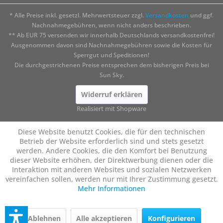
* Alle Preise inkl. gesetzl. Mehrwertsteuer zzgl.
Versandkosten
und ggf.
Nachnahmegebühren, wenn nicht anders beschrieben.
** Ab EUR 75 versenden wir innerhalb Deutschlands versandkostenfrei!
Ausgenommen davon sind Nachnahmegebühren sowie die Kosten für
Sperrgut und Speditionen!
Die durchgestrichenen Preise entsprechen dem bisherigen Preis bei
Sun Sky.
Widerruf erklären
Realisiert mit Shopware
Diese Website benutzt Cookies, die für den technischen
Betrieb der Website erforderlich sind und stets gesetzt
werden. Andere Cookies, die den Komfort bei Benutzung
dieser Website erhöhen, der Direktwerbung dienen oder die
Interaktion mit anderen Websites und sozialen Netzwerken
vereinfachen sollen, werden nur mit Ihrer Zustimmung gesetzt.
Mehr Informationen
Ablehnen
Alle akzeptieren
Konfigurieren