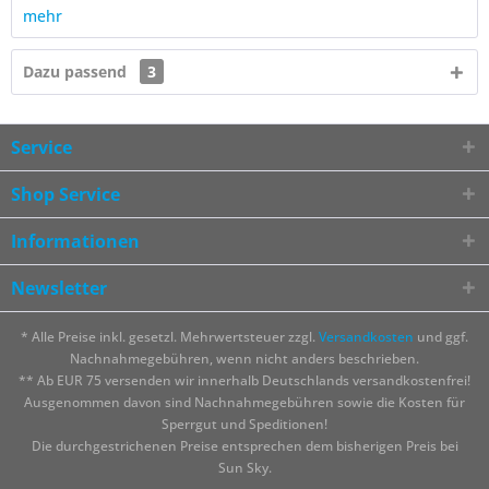
mehr
Dazu passend
3
Service
Shop Service
Informationen
Newsletter
* Alle Preise inkl. gesetzl. Mehrwertsteuer zzgl.
Versandkosten
und ggf.
Nachnahmegebühren, wenn nicht anders beschrieben.
** Ab EUR 75 versenden wir innerhalb Deutschlands versandkostenfrei!
Ausgenommen davon sind Nachnahmegebühren sowie die Kosten für
Sperrgut und Speditionen!
Die durchgestrichenen Preise entsprechen dem bisherigen Preis bei
Sun Sky.