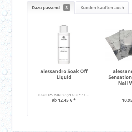
Dazu passend
3
Kunden kauften auch
alessandro Soak Off
alessan
Liquid
Sensation
Nail 
Inhalt
125 Milliliter
(99,60 € * / 1 Liter)
ab 12,45 € *
10,95