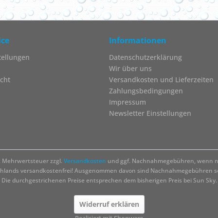
ice
Informationen
tellungen
Datenschutzerklärung
Wir über uns
cht
Versandkosten und Lieferzeiten
Zahlungsbedingungen
Impressum
Newsletter Einstellungen
zl. Mehrwertsteuer zzgl.
Versandkosten
und ggf. Nachnahmegebühren, wenn ni
chlands versandkostenfrei! Ausgenommen davon sind Nachnahmegebühren sow
Die durchgestrichenen Preise entsprechen dem bisherigen Preis bei Sun Sky.
Widerruf erklären