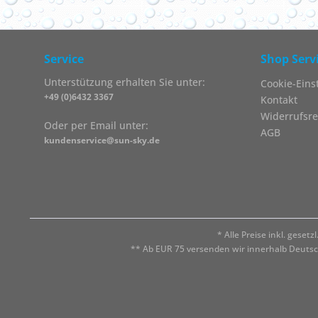
Service
Shop Serv
Unterstützung erhalten Sie unter:
Cookie-Eins
+49 (0)6432 3367
Kontakt
Widerrufsre
Oder per Email unter:
AGB
kundenservice@sun-sky.de
* Alle Preise inkl. geset
** Ab EUR 75 versenden wir innerhalb Deuts