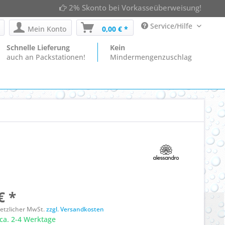
2% Skonto bei Vorkasseüberweisung!
Service/Hilfe
Mein Konto
0,00 € *
Schnelle Lieferung
Kein
auch an Packstationen!
Mindermengenzuschlag
€ *
esetzlicher MwSt.
zzgl. Versandkosten
ca. 2-4 Werktage