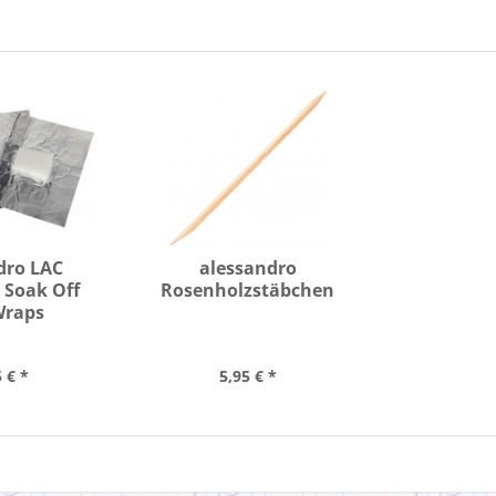
dro LAC
alessandro
 Soak Off
Rosenholzstäbchen
Wraps
 € *
5,95 € *