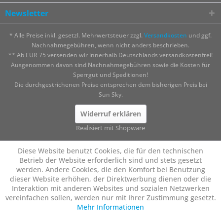
Newsletter
* Alle Preise inkl. gesetzl. Mehrwertsteuer zzgl.
Versandkosten
und ggf.
Nachnahmegebühren, wenn nicht anders beschrieben.
** Ab EUR 75 versenden wir innerhalb Deutschlands versandkostenfrei!
Ausgenommen davon sind Nachnahmegebühren sowie die Kosten für
Sperrgut und Speditionen!
Die durchgestrichenen Preise entsprechen dem bisherigen Preis bei
Sun Sky.
Widerruf erklären
Realisiert mit Shopware
Diese Website benutzt Cookies, die für den technischen
Betrieb der Website erforderlich sind und stets gesetzt
werden. Andere Cookies, die den Komfort bei Benutzung
dieser Website erhöhen, der Direktwerbung dienen oder die
Interaktion mit anderen Websites und sozialen Netzwerken
vereinfachen sollen, werden nur mit Ihrer Zustimmung gesetzt.
Mehr Informationen