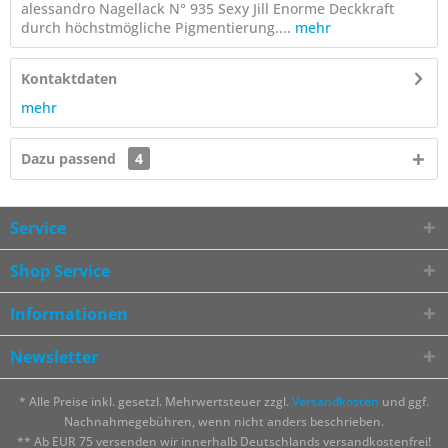
alessandro Nagellack N° 935 Sexy Jill Enorme Deckkraft
durch höchstmögliche Pigmentierung....
mehr
Kontaktdaten
mehr
Dazu passend
4
Service
Shop Service
Informationen
Newsletter
* Alle Preise inkl. gesetzl. Mehrwertsteuer zzgl.
Versandkosten
und ggf.
Nachnahmegebühren, wenn nicht anders beschrieben.
** Ab EUR 75 versenden wir innerhalb Deutschlands versandkostenfrei!