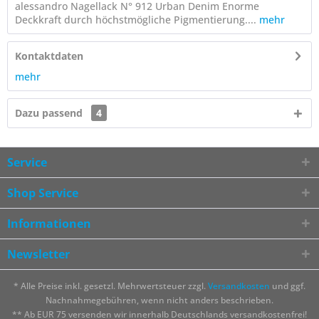
alessandro Nagellack N° 912 Urban Denim Enorme
Deckkraft durch höchstmögliche Pigmentierung....
mehr
Kontaktdaten
mehr
Dazu passend
4
Service
Shop Service
Informationen
Newsletter
* Alle Preise inkl. gesetzl. Mehrwertsteuer zzgl.
Versandkosten
und ggf.
Nachnahmegebühren, wenn nicht anders beschrieben.
** Ab EUR 75 versenden wir innerhalb Deutschlands versandkostenfrei!