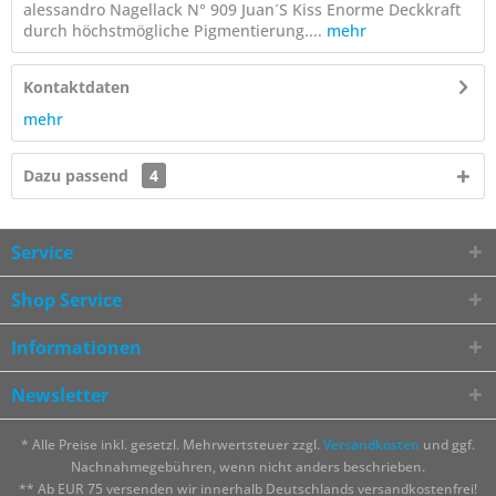
alessandro Nagellack N° 909 Juan´S Kiss Enorme Deckkraft
durch höchstmögliche Pigmentierung....
mehr
Kontaktdaten
mehr
Dazu passend
4
Service
Shop Service
Informationen
Newsletter
* Alle Preise inkl. gesetzl. Mehrwertsteuer zzgl.
Versandkosten
und ggf.
Nachnahmegebühren, wenn nicht anders beschrieben.
** Ab EUR 75 versenden wir innerhalb Deutschlands versandkostenfrei!