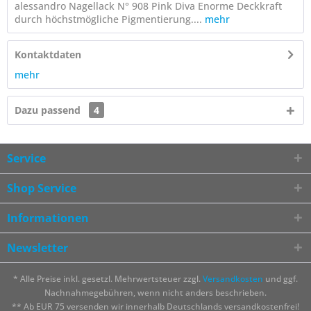
alessandro Nagellack N° 908 Pink Diva Enorme Deckkraft
durch höchstmögliche Pigmentierung....
mehr
Kontaktdaten
mehr
Dazu passend
4
Service
Shop Service
Informationen
Newsletter
* Alle Preise inkl. gesetzl. Mehrwertsteuer zzgl.
Versandkosten
und ggf.
Nachnahmegebühren, wenn nicht anders beschrieben.
** Ab EUR 75 versenden wir innerhalb Deutschlands versandkostenfrei!