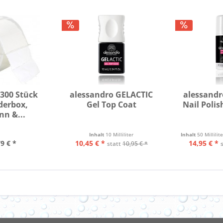
- 300 Stück
alessandro GELACTIC
alessandr
derbox,
Gel Top Coat
Nail Polis
n &...
Inhalt
10 Milliliter
Inhalt
50 Millilit
9 € *
10,45 € *
14,95 € *
statt
10,95 € *