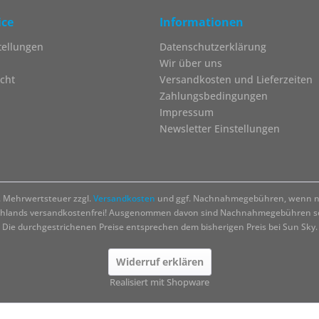
ice
Informationen
tellungen
Datenschutzerklärung
Wir über uns
cht
Versandkosten und Lieferzeiten
Zahlungsbedingungen
Impressum
Newsletter Einstellungen
zl. Mehrwertsteuer zzgl.
Versandkosten
und ggf. Nachnahmegebühren, wenn ni
chlands versandkostenfrei! Ausgenommen davon sind Nachnahmegebühren sow
Die durchgestrichenen Preise entsprechen dem bisherigen Preis bei Sun Sky.
Widerruf erklären
Realisiert mit Shopware