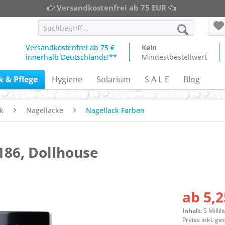
Versandkostenfrei ab 75 EUR
Versandkostenfrei ab 75 €
Kein
innerhalb Deutschlands!**
Mindestbestellwert
 & Pflege
Hygiene
Solarium
S A L E
Blog
k
Nagellacke
Nagellack Farben
186, Dollhouse
ab 5,2
Inhalt:
5 Millili
Preise inkl. g