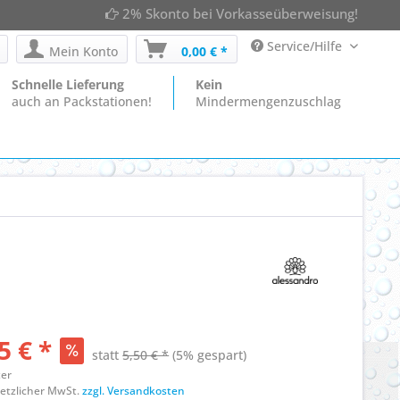
2% Skonto bei Vorkasseüberweisung!
Service/Hilfe
Mein Konto
0,00 € *
Schnelle Lieferung
Kein
auch an Packstationen!
Mindermengenzuschlag
5 € *
statt
5,50 € *
(5% gespart)
ter
esetzlicher MwSt.
zzgl. Versandkosten