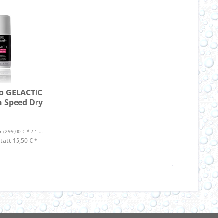
o GELACTIC
h Speed Dry
er
(299,00 € * / 1 Liter)
statt
15,50 € *