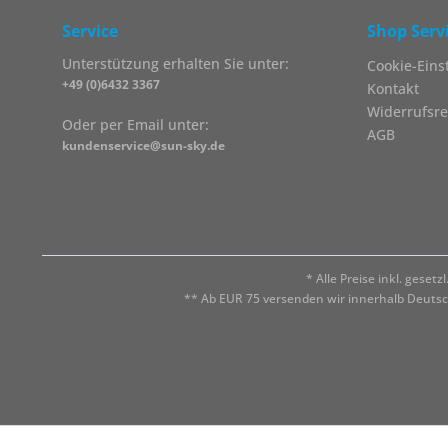
Service
Shop Serv
Unterstützung erhalten Sie unter:
Cookie-Eins
+49 (0)6432 3367
Kontakt
Widerrufsre
Oder per Email unter:
AGB
kundenservice@sun-sky.de
* Alle Preise inkl. geset
** Ab EUR 75 versenden wir innerhalb Deuts