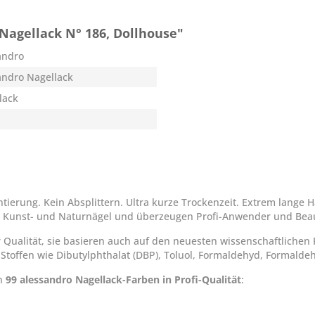
Nagellack N° 186, Dollhouse"
andro
andro Nagellack
lack
rung. Kein Absplittern. Ultra kurze Trockenzeit. Extrem lange Ha
für Kunst- und Naturnägel und überzeugen Profi-Anwender und Bea
r Qualität, sie basieren auch auf den neuesten wissenschaftlichen
 Stoffen wie Dibutylphthalat (DBP), Toluol, Formaldehyd, Formald
en
99 alessandro Nagellack-Farben in Profi-Qualität
: