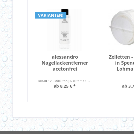
VARIANTEN!
alessandro
Zelletten 
Nagellackentferner
in Spen
acetonfrei
Lohman
Inhalt
125 Milliliter
(66,00 € * / 1 Liter)
ab 8,25 € *
ab 3,7