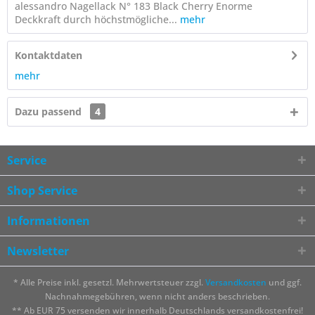
alessandro Nagellack N° 183 Black Cherry Enorme
Deckkraft durch höchstmögliche...
mehr
Kontaktdaten
mehr
Dazu passend
4
Service
Shop Service
Informationen
Newsletter
* Alle Preise inkl. gesetzl. Mehrwertsteuer zzgl.
Versandkosten
und ggf.
Nachnahmegebühren, wenn nicht anders beschrieben.
** Ab EUR 75 versenden wir innerhalb Deutschlands versandkostenfrei!