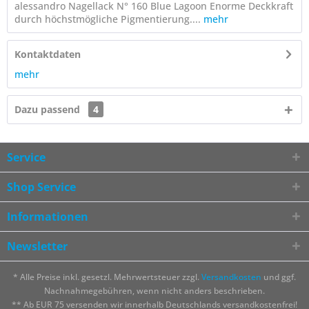
alessandro Nagellack N° 160 Blue Lagoon Enorme Deckkraft
durch höchstmögliche Pigmentierung....
mehr
Kontaktdaten
mehr
Dazu passend
4
Service
Shop Service
Informationen
Newsletter
* Alle Preise inkl. gesetzl. Mehrwertsteuer zzgl.
Versandkosten
und ggf.
Nachnahmegebühren, wenn nicht anders beschrieben.
** Ab EUR 75 versenden wir innerhalb Deutschlands versandkostenfrei!