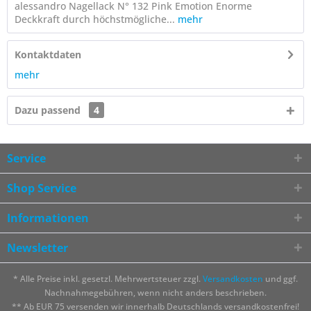
alessandro Nagellack N° 132 Pink Emotion Enorme
Deckkraft durch höchstmögliche...
mehr
Kontaktdaten
mehr
Dazu passend
4
Service
Shop Service
Informationen
Newsletter
* Alle Preise inkl. gesetzl. Mehrwertsteuer zzgl.
Versandkosten
und ggf.
Nachnahmegebühren, wenn nicht anders beschrieben.
** Ab EUR 75 versenden wir innerhalb Deutschlands versandkostenfrei!