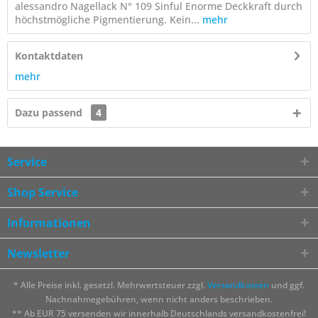
alessandro Nagellack N° 109 Sinful Enorme Deckkraft durch
höchstmögliche Pigmentierung. Kein...
mehr
Kontaktdaten
mehr
Dazu passend
4
Service
Shop Service
Informationen
Newsletter
* Alle Preise inkl. gesetzl. Mehrwertsteuer zzgl.
Versandkosten
und ggf.
Nachnahmegebühren, wenn nicht anders beschrieben.
** Ab EUR 75 versenden wir innerhalb Deutschlands versandkostenfrei!