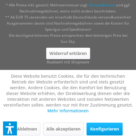
* Alle Preise inkl. gesetzl. Mehrwertsteuer zzgl.
Versandkosten
und ggf.
Nachnahmegebühren, wenn nicht anders beschrieben.
** Ab EUR 75 versenden wir innerhalb Deutschlands versandkostenfrei!
Ausgenommen davon sind Nachnahmegebühren sowie die Kosten für
Sperrgut und Speditionen!
Die durchgestrichenen Preise entsprechen dem bisherigen Preis bei
Sun Sky.
Widerruf erklären
Realisiert mit Shopware
Diese Website benutzt Cookies, die für den technischen
Betrieb der Website erforderlich sind und stets gesetzt
werden. Andere Cookies, die den Komfort bei Benutzung
dieser Website erhöhen, der Direktwerbung dienen oder die
Interaktion mit anderen Websites und sozialen Netzwerken
vereinfachen sollen, werden nur mit Ihrer Zustimmung gesetzt.
Mehr Informationen
Ablehnen
Alle akzeptieren
Konfigurieren