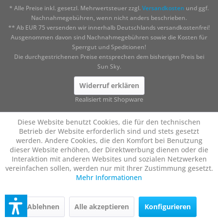
* Alle Preise inkl. gesetzl. Mehrwertsteuer zzgl.
Versandkosten
und ggf.
Nachnahmegebühren, wenn nicht anders beschrieben.
** Ab EUR 75 versenden wir innerhalb Deutschlands versandkostenfrei!
Ausgenommen davon sind Nachnahmegebühren sowie die Kosten für
Sperrgut und Speditionen!
Die durchgestrichenen Preise entsprechen dem bisherigen Preis bei
Sun Sky.
Widerruf erklären
Realisiert mit Shopware
Diese Website benutzt Cookies, die für den technischen
Betrieb der Website erforderlich sind und stets gesetzt
werden. Andere Cookies, die den Komfort bei Benutzung
dieser Website erhöhen, der Direktwerbung dienen oder die
Interaktion mit anderen Websites und sozialen Netzwerken
vereinfachen sollen, werden nur mit Ihrer Zustimmung gesetzt.
Mehr Informationen
Ablehnen
Alle akzeptieren
Konfigurieren