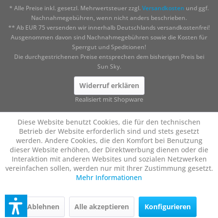
* Alle Preise inkl. gesetzl. Mehrwertsteuer zzgl.
Versandkosten
und ggf.
Nachnahmegebühren, wenn nicht anders beschrieben.
** Ab EUR 75 versenden wir innerhalb Deutschlands versandkostenfrei!
Ausgenommen davon sind Nachnahmegebühren sowie die Kosten für
Sperrgut und Speditionen!
Die durchgestrichenen Preise entsprechen dem bisherigen Preis bei
Sun Sky.
Widerruf erklären
Realisiert mit Shopware
Diese Website benutzt Cookies, die für den technischen
Betrieb der Website erforderlich sind und stets gesetzt
werden. Andere Cookies, die den Komfort bei Benutzung
dieser Website erhöhen, der Direktwerbung dienen oder die
Interaktion mit anderen Websites und sozialen Netzwerken
vereinfachen sollen, werden nur mit Ihrer Zustimmung gesetzt.
Mehr Informationen
Ablehnen
Alle akzeptieren
Konfigurieren