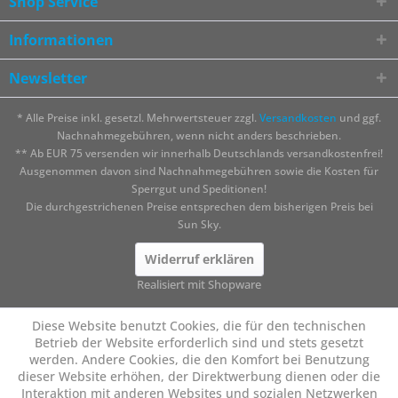
Shop Service
Informationen
Newsletter
* Alle Preise inkl. gesetzl. Mehrwertsteuer zzgl.
Versandkosten
und ggf.
Nachnahmegebühren, wenn nicht anders beschrieben.
** Ab EUR 75 versenden wir innerhalb Deutschlands versandkostenfrei!
Ausgenommen davon sind Nachnahmegebühren sowie die Kosten für
Sperrgut und Speditionen!
Die durchgestrichenen Preise entsprechen dem bisherigen Preis bei
Sun Sky.
Widerruf erklären
Realisiert mit Shopware
Diese Website benutzt Cookies, die für den technischen
Betrieb der Website erforderlich sind und stets gesetzt
werden. Andere Cookies, die den Komfort bei Benutzung
dieser Website erhöhen, der Direktwerbung dienen oder die
Interaktion mit anderen Websites und sozialen Netzwerken