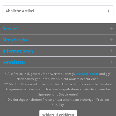
Ähnliche Artikel
Service
Shop Service
Informationen
Newsletter
* Alle Preise inkl. gesetzl. Mehrwertsteuer zzgl.
Versandkosten
und ggf.
Nachnahmegebühren, wenn nicht anders beschrieben.
** Ab EUR 75 versenden wir innerhalb Deutschlands versandkostenfrei!
Ausgenommen davon sind Nachnahmegebühren sowie die Kosten für
Sperrgut und Speditionen!
Die durchgestrichenen Preise entsprechen dem bisherigen Preis bei
Sun Sky.
Widerruf erklären