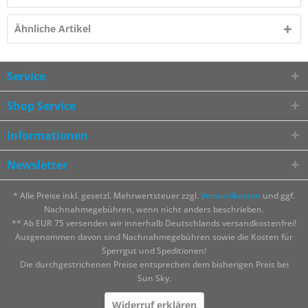
Ähnliche Artikel
Service
Shop Service
Informationen
Newsletter
* Alle Preise inkl. gesetzl. Mehrwertsteuer zzgl.
Versandkosten
und ggf.
Nachnahmegebühren, wenn nicht anders beschrieben.
** Ab EUR 75 versenden wir innerhalb Deutschlands versandkostenfrei!
Ausgenommen davon sind Nachnahmegebühren sowie die Kosten für
Sperrgut und Speditionen!
Die durchgestrichenen Preise entsprechen dem bisherigen Preis bei
Sun Sky.
Widerruf erklären