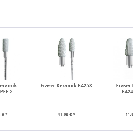
Keramik
Fräser Keramik K425X
Fräser
SPEED
K42
 € *
41,95 € *
41,