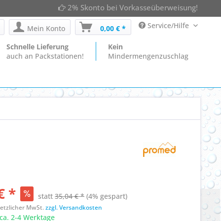
2% Skonto bei Vorkasseüberweisung!
Service/Hilfe
Mein Konto
0,00 € *
Schnelle Lieferung
Kein
auch an Packstationen!
Mindermengenzuschlag
€ *
statt
35,04 € *
(4% gespart)
esetzlicher MwSt.
zzgl. Versandkosten
ca. 2-4 Werktage