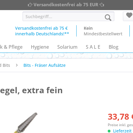
Versandkostenfrei ab 75 EUR
Versandkostenfrei ab 75 €
Kein
innerhalb Deutschlands!**
Mindestbestellwert
k & Pflege
Hygiene
Solarium
S A L E
Blog
 Bits
Bits - Fräser Aufsätze
gel, extra fein
33,78 
Preise inkl. g
Lieferzeit