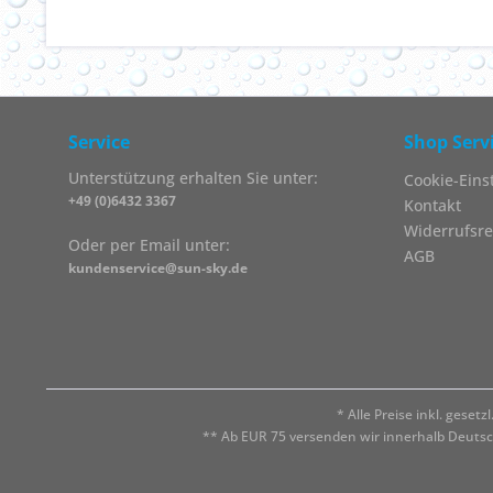
Service
Shop Serv
Unterstützung erhalten Sie unter:
Cookie-Eins
+49 (0)6432 3367
Kontakt
Widerrufsre
Oder per Email unter:
AGB
kundenservice@sun-sky.de
* Alle Preise inkl. geset
** Ab EUR 75 versenden wir innerhalb Deuts