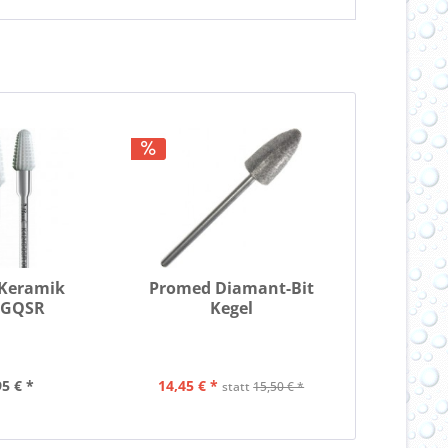
 Keramik
Promed Diamant-Bit
4GQSR
Kegel
95 € *
14,45 € *
statt
15,50 € *