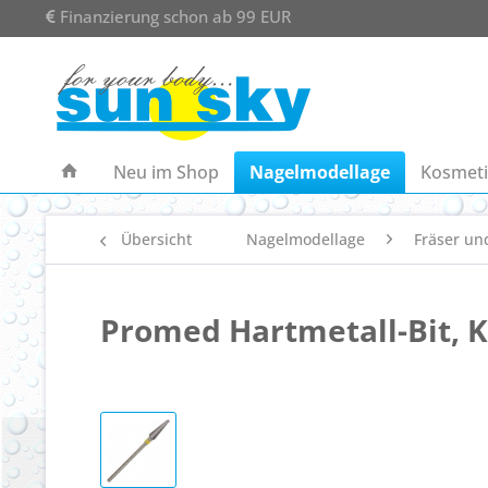
Finanzierung schon ab 99 EUR
Neu im Shop
Nagelmodellage
Kosmeti
Übersicht
Nagelmodellage
Fräser und
Promed Hartmetall-Bit, Ke