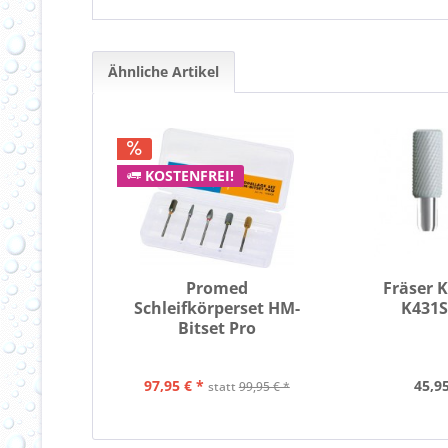
Ähnliche Artikel
KOSTENFREI!
Promed
Fräser 
Schleifkörperset HM-
K431
Bitset Pro
97,95 € *
45,95
statt
99,95 € *