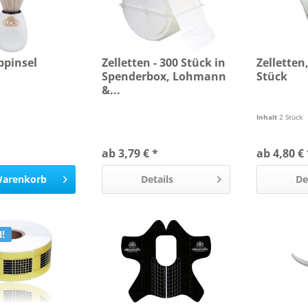
bpinsel
Zelletten - 300 Stück in
Zelletten
Spenderbox, Lohmann
Stück
&...
Inhalt
2 Stück
ab 3,79 € *
ab 4,80 € 
arenkorb
Details
De
!