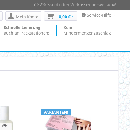
2% Skonto bei Vorkasseüberweisung!
Service/Hilfe
Mein Konto
0,00 € *
Schnelle Lieferung
Kein
auch an Packstationen!
Mindermengenzuschlag
VARIANTEN!