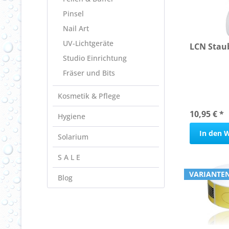
Pinsel
Nail Art
UV-Lichtgeräte
LCN Stau
Studio Einrichtung
Fräser und Bits
Kosmetik & Pflege
10,95 € *
Hygiene
In den
W
Solarium
S A L E
VARIANTEN
Blog