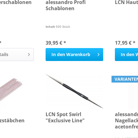
erschablonen
alessandro Profi
LCN Hau
Schablonen
Inhalt
500 Stück
*
39,95 € *
17,95 € *
tails
In den
Warenkorb
In den
VARIANTE
LCN Spot Swirl
alessand
zstäbchen
"Exclusive Line"
Nagellac
acetonfre