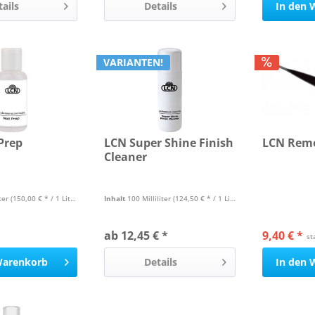
tails
Details
In den
VARIANTEN!
Prep
LCN Super Shine Finish
LCN Remo
Cleaner
iter
(150,00 € * / 1 Liter)
Inhalt
100 Milliliter
(124,50 € * / 1 Liter)
ab 12,45 € *
9,40 € *
st
arenkorb
Details
In den