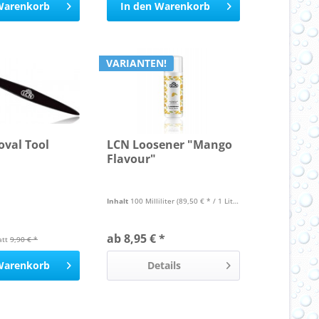
Warenkorb
In den
Warenkorb
VARIANTEN!
val Tool
LCN Loosener "Mango
Flavour"
Inhalt
100 Milliliter
(89,50 € * / 1 Liter)
ab 8,95 € *
att
9,90 € *
Warenkorb
Details