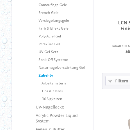
Camouflage Gele
French Gele
Versiegelungsgele
LCN 
Fini
Farb & Effekt Gele
Poly-Acryl Gel
Pediküre Gel
Inhalt
100 Mi
ab
UV-Gel-Sets
Soak-Off Systeme
Naturnagelverstärkung Gel
Zubehör
Filtern
Arbeitsmaterial
Tips & Kleber
Flüßigkeiten
UV-Nagellacke
Acrylic Powder Liquid
System
Feilen & Buffer