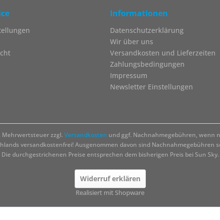
ice
Informationen
tellungen
Datenschutzerklärung
Wir über uns
cht
Versandkosten und Lieferzeiten
Zahlungsbedingungen
Impressum
Newsletter Einstellungen
zl. Mehrwertsteuer zzgl.
Versandkosten
und ggf. Nachnahmegebühren, wenn ni
chlands versandkostenfrei! Ausgenommen davon sind Nachnahmegebühren sow
Die durchgestrichenen Preise entsprechen dem bisherigen Preis bei Sun Sky.
Widerruf erklären
Realisiert mit Shopware