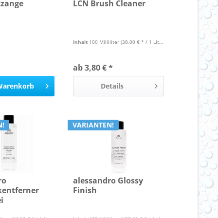
tzange
LCN Brush Cleaner
Inhalt
100 Milliliter
(38,00 € * / 1 Liter)
ab 3,80 € *
Warenkorb
Details
N!
VARIANTEN!
ro
alessandro Glossy
kentferner
Finish
i