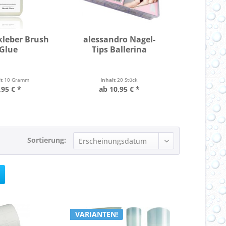
kleber Brush
alessandro Nagel-
LCN Tip
Glue
Tips Ballerina
G
lt
10 Gramm
Inhalt
20 Stück
Inhal
,95 € *
ab 10,95 € *
8,
Sortierung:
VARIANTEN!