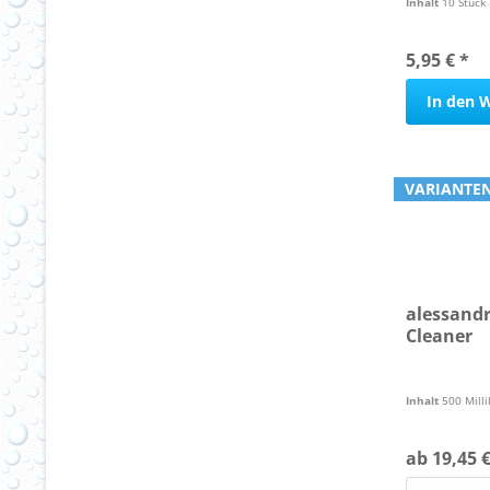
Inhalt
10 Stück
5,95 € *
In den
W
VARIANTEN
alessandr
Cleaner
Inhalt
500 Milli
ab 19,45 €