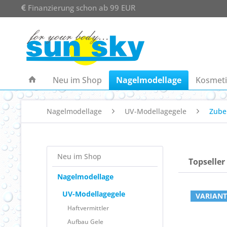
Finanzierung schon ab 99 EUR
Neu im Shop
Nagelmodellage
Kosmeti
Nagelmodellage
UV-Modellagegele
Zube
Neu im Shop
Topseller
Nagelmodellage
UV-Modellagegele
VARIANT
Haftvermittler
Aufbau Gele