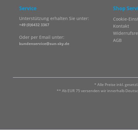
Service
Shop Serv
Unterstützung erhalten Sie unter:
Cookie-Eins
+49 (0)6432 3367
Kontakt
Widerrufsre
Oder per Email unter:
AGB
kundenservice@sun-sky.de
* Alle Preise inkl. geset
** Ab EUR 75 versenden wir innerhalb Deuts