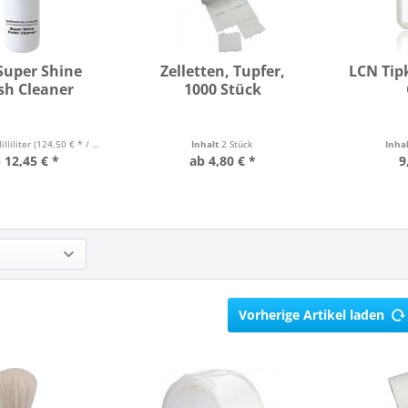
Super Shine
Zelletten, Tupfer,
LCN Tip
sh Cleaner
1000 Stück
lliliter
(124,50 € * / 1 Liter)
Inhalt
2 Stück
Inha
 12,45 € *
ab 4,80 € *
9
Vorherige Artikel laden