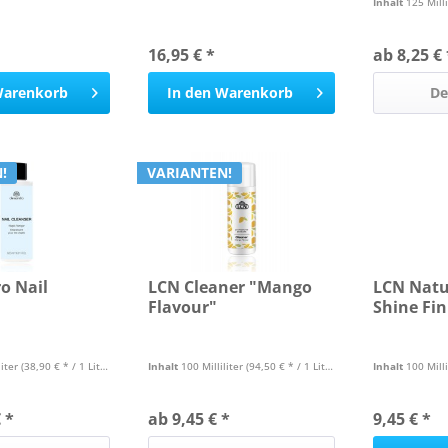
Inhalt
125 Milli
16,95 € *
ab 8,25 € 
arenkorb
In den
Warenkorb
De
!
VARIANTEN!
o Nail
LCN Cleaner "Mango
LCN Natu
Flavour"
Shine Fin
liter
(38,90 € * / 1 Liter)
Inhalt
100 Milliliter
(94,50 € * / 1 Liter)
Inhalt
100 Milli
 *
ab 9,45 € *
9,45 € *