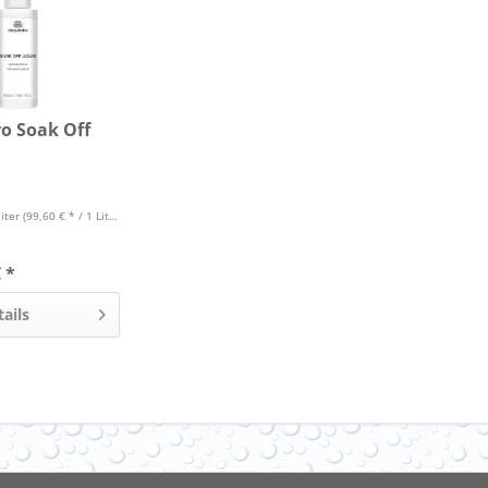
o Soak Off
liter
(99,60 € * / 1 Liter)
 *
tails