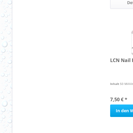
De
LCN Nail 
Inhalt
50 Millil
7,50 € *
In den
W