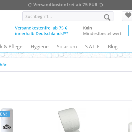
Versandkostenfrei ab 75 EUR
Versandkostenfrei ab 75 €
Kein
innerhalb Deutschlands!**
Mindestbestellwert
k & Pflege
Hygiene
Solarium
S A L E
Blog
hör
EN!