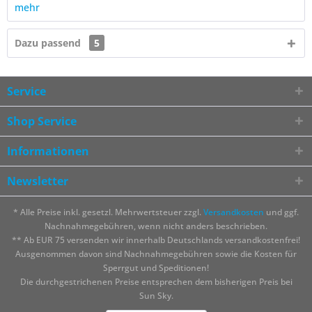
mehr
Dazu passend
5
Service
Shop Service
Informationen
Newsletter
* Alle Preise inkl. gesetzl. Mehrwertsteuer zzgl.
Versandkosten
und ggf.
Nachnahmegebühren, wenn nicht anders beschrieben.
** Ab EUR 75 versenden wir innerhalb Deutschlands versandkostenfrei!
Ausgenommen davon sind Nachnahmegebühren sowie die Kosten für
Sperrgut und Speditionen!
Die durchgestrichenen Preise entsprechen dem bisherigen Preis bei
Sun Sky.