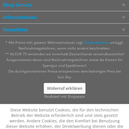
Shop Service
Informationen
Newsletter
* Alle Preise inkl. gesetzl. Mehrwertsteuer zzgl.
Versandkosten
und ggf.
Nachnahmegebühren, wenn nicht anders beschrieben.
** Ab EUR 75 versenden wir innerhalb Deutschlands versandkostenfrei!
Ausgenommen davon sind Nachnahmegebühren sowie die Kosten für
Sperrgut und Speditionen!
Die durchgestrichenen Preise entsprechen dem bisherigen Preis bei
Sun Sky.
Widerruf erklären
Realisiert mit Shopware
Diese Website benutzt Cookies, die für den technischen
Betrieb der Website erforderlich sind und stets gesetzt
werden. Andere Cookies, die den Komfort bei Benutzung
dieser Website erhöhen, der Direktwerbung dienen oder die