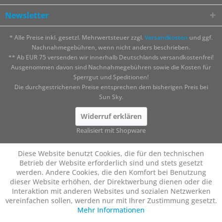
Newsletter
* Alle Preise inkl. gesetzl. Mehrwertsteuer zzgl.
Versandkosten
und ggf.
Nachnahmegebühren, wenn nicht anders beschrieben.
** Ab EUR 75 versenden wir innerhalb Deutschlands versandkostenfrei!
Ausgenommen davon sind Nachnahmegebühren sowie die Kosten für
Sperrgut und Speditionen!
Die durchgestrichenen Preise entsprechen dem bisherigen Preis bei
Sun Sky.
Widerruf erklären
Realisiert mit Shopware
Diese Website benutzt Cookies, die für den technischen
Betrieb der Website erforderlich sind und stets gesetzt
werden. Andere Cookies, die den Komfort bei Benutzung
dieser Website erhöhen, der Direktwerbung dienen oder die
Interaktion mit anderen Websites und sozialen Netzwerken
vereinfachen sollen, werden nur mit Ihrer Zustimmung gesetzt.
Mehr Informationen